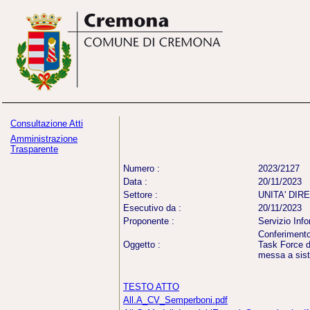
Consultazione Atti
Amministrazione
Trasparente
Numero :
2023/2127
Data :
20/11/2023
Settore :
UNITA' DIR
Esecutivo da :
20/11/2023
Proponente :
Servizio Inf
Conferimento
Oggetto :
Task Force di
messa a siste
TESTO ATTO
All.A_CV_Semperboni.pdf