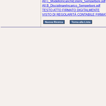
All.C_ModelloIncarichiEsterni_Semperboni.pdf
All.B_DisciplinareIncarico_Semperboni.pdf
TESTO ATTO FIRMATO DIGITALMENTE
VISTO DI REGOLARITÀ CONTABILE FIRMA