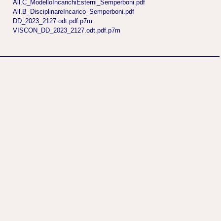
All.C_ModelloIncarichiEsterni_Semperboni.pdf
All.B_DisciplinareIncarico_Semperboni.pdf
DD_2023_2127.odt.pdf.p7m
VISCON_DD_2023_2127.odt.pdf.p7m